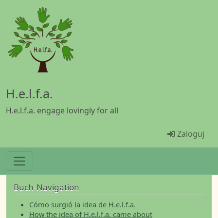
Przejdź do treści
H.e.l.f.a.
H.e.l.f.a. engage lovingly for all
Menü Ben
Zaloguj
Buch-Navigation
Cómo surgió la idea de H.e.l.f.a.
How the idea of H.e.l.f.a. came about