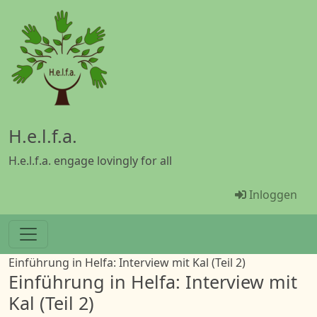
Overslaan en naar de inhoud gaan
H.e.l.f.a.
H.e.l.f.a. engage lovingly for all
Menü Benu
Inloggen
Einführung in Helfa: Interview mit Kal (Teil 2)
Einführung in Helfa: Interview mit
Kal (Teil 2)