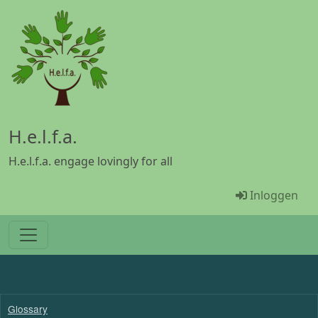
Overslaan en naar de inhoud gaan
H.e.l.f.a.
H.e.l.f.a. engage lovingly for all
Menü Benu
Inloggen
Glossary