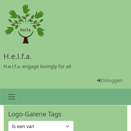
Overslaan en naar de inhoud gaan
H.e.l.f.a.
H.e.l.f.a. engage lovingly for all
Menü Benu
Inloggen
Logo-Galerie Tags
Operator