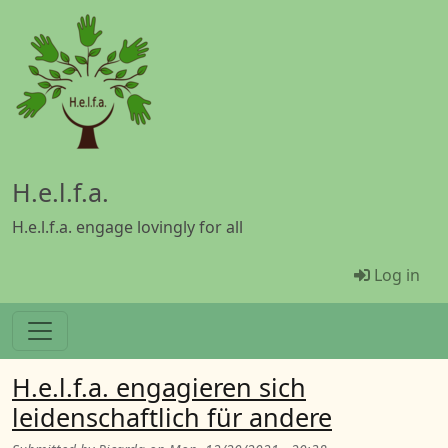
Skip to main content
H.e.l.f.a.
H.e.l.f.a. engage lovingly for all
Menü Be
Log in
H.e.l.f.a. engagieren sich
leidenschaftlich für andere