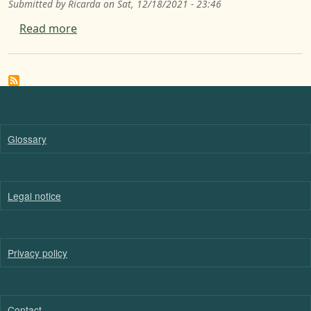
Submitted by
Ricarda
on
Sat, 12/18/2021 - 23:46
about Helfa - Mach mit im Projekt von Men
Read more
Glossary
Legal notice
Privacy policy
Contact