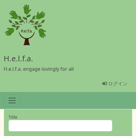
メインコンテンツに移動
H.e.l.f.a.
H.e.l.f.a. engage lovingly for all
Menü Benu
ログイン
Title