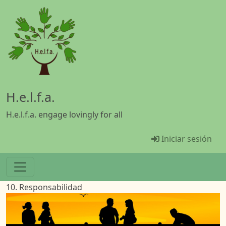
Pasar al contenido principal
H.e.l.f.a.
H.e.l.f.a. engage lovingly for all
Menü Benutz
Iniciar sesión
10. Responsabilidad