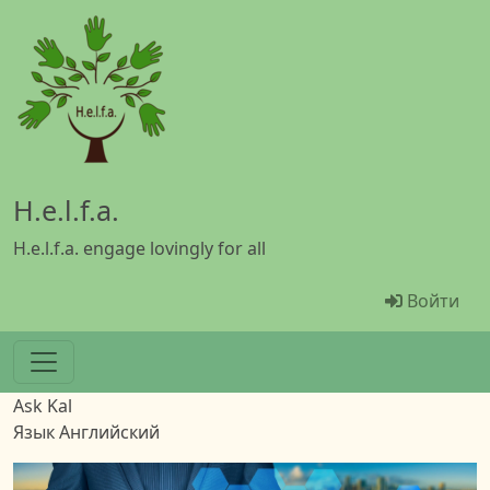
Перейти к основному содержанию
H.e.l.f.a.
H.e.l.f.a. engage lovingly for all
Menü Ben
Войти
Ask Kal
Язык
Английский