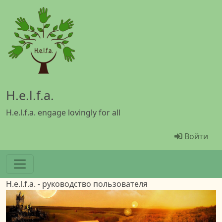
Перейти к основному содержанию
H.e.l.f.a.
H.e.l.f.a. engage lovingly for all
Menü Ben
Войти
H.e.l.f.a. - руководство пользователя