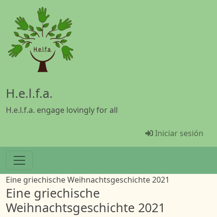
Pasar al contenido principal
H.e.l.f.a.
H.e.l.f.a. engage lovingly for all
Menü Benutz
Iniciar sesión
Eine griechische Weihnachtsgeschichte 2021
Eine griechische
Weihnachtsgeschichte 2021