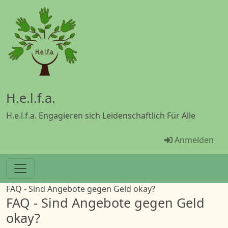
Direkt zum Inhalt
H.e.l.f.a.
H.e.l.f.a. Engagieren sich Leidenschaftlich Für Alle
Menü Benut
Anmelden
FAQ - Sind Angebote gegen Geld okay?
FAQ - Sind Angebote gegen Geld
okay?